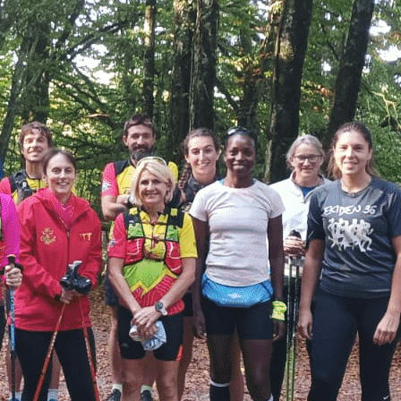
Exporter les lignes sélectionnées
Exporter toutes les colonnes
Exporter uniquement les colonnes affichées
Menu
<
>
Actualités
Présentation
L'équipe
Partenaires
Agenda
Ajoutez un logo, un bouton, des réseaux sociaux
Cliquez pour éditer