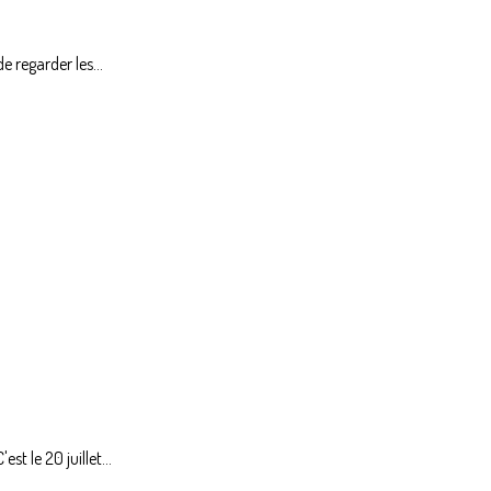
e regarder les...
t le 20 juillet...